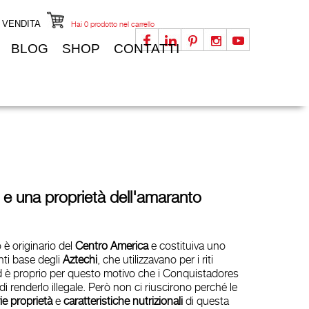
I VENDITA
Hai
0
prodotto nel carrello
BLOG
SHOP
CONTATTI
e e una proprietà dell'amaranto
 è originario del
Centro America
e costituiva uno
nti base degli
Aztechi
, che utilizzavano per i riti
 Ed è proprio per questo motivo che i Conquistadores
i renderlo illegale. Però non ci riuscirono perché le
ie proprietà
e
caratteristiche nutrizionali
di questa