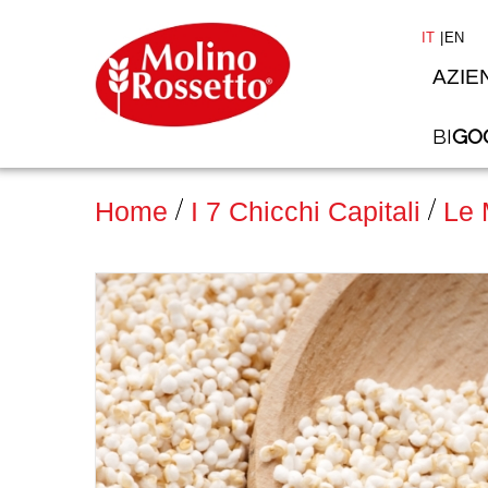
IT
EN
AZIE
BI
GO
Home
I 7 Chicchi Capitali
Le 