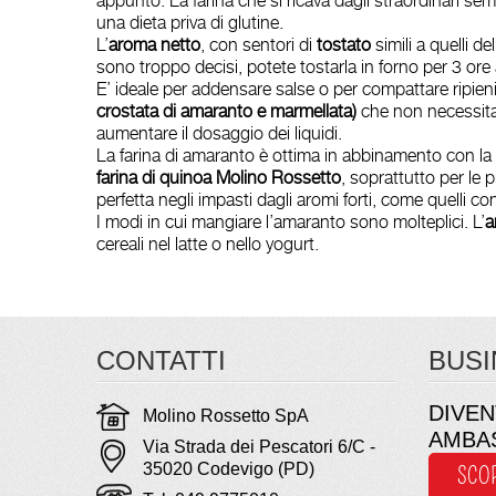
appunto. La farina che si ricava dagli straordinari sem
una dieta priva di glutine.
L’
aroma netto
, con sentori di
tostato
simili a quelli de
sono troppo decisi, potete tostarla in forno per 3 ore 
E’ ideale per addensare salse o per compattare ripieni
crostata di amaranto e marmellata)
che non necessita
aumentare il dosaggio dei liquidi.
La farina di amaranto è ottima in abbinamento con la
farina di quinoa Molino Rossetto
, soprattutto per le 
perfetta negli impasti dagli aromi forti, come quelli co
I modi in cui mangiare l’amaranto sono molteplici. L’
a
cereali nel latte o nello yogurt.
CONTATTI
BUSI
DIVEN
Molino Rossetto SpA
AMBA
Via Strada dei Pescatori 6/C -
35020 Codevigo (PD)
SCO