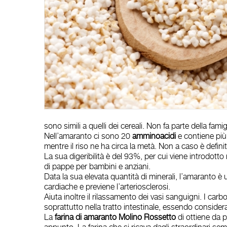
sono simili a quelli dei cereali. Non fa parte della fa
Nell’amaranto ci sono 20
amminoacidi
e contiene pi
mentre il riso ne ha circa la metà. Non a caso è defini
La sua digeribilità è del 93%, per cui viene introdott
di pappe per bambini e anziani.
Data la sua elevata quantità di minerali, l’amaranto è 
cardiache e previene l’arteriosclerosi.
Aiuta inoltre il rilassamento dei vasi sanguigni. I car
soprattutto nella tratto intestinale, essendo considera
La
farina di amaranto Molino Rossetto
di ottiene da p