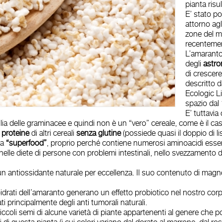
pianta risu
E’ stato po
attorno agl
zone del 
recenteme
L’amaranto,
degli
astro
di crescere
descritto 
Ecologic Li
spazio dal
E’ tuttavi
miglia delle graminacee e quindi non è un “vero” cereale, come è il c
ù
proteine
di altri cereali
senza glutine
(possiede quasi il doppio di l
ta
“superfood”
, proprio perché contiene numerosi aminoacidi essen
o nelle diete di persone con problemi intestinali, nello svezzamento
un antiossidante naturale per eccellenza. Il suo contenuto di magnesi
boidrati dell’amaranto generano un effetto probiotico nel nostro cor
ti principalmente degli anti tumorali naturali.
iccoli semi di alcune varietà di piante appartenenti al genere che p