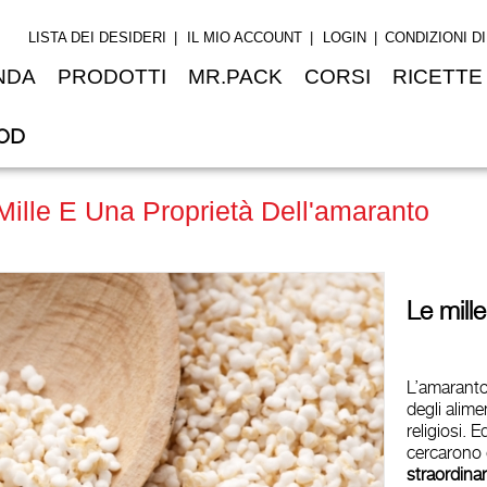
LISTA DEI DESIDERI
IL MIO ACCOUNT
LOGIN
CONDIZIONI D
NDA
PRODOTTI
MR.PACK
CORSI
RICETTE
OD
Mille E Una Proprietà Dell'amaranto
Le mill
L’amaranto
degli alime
religiosi.
cercarono d
straordinar