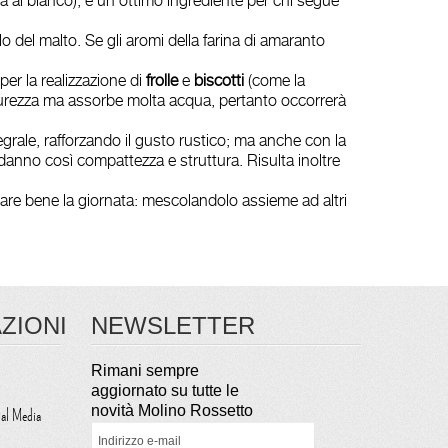
osa al bianco), è un ottimo ingrediente per chi segue
ello del malto. Se gli aromi della farina di amaranto
per la realizzazione di
frolle
e
biscotti
(come la
 purezza ma assorbe molta acqua, pertanto occorrerà
grale, rafforzando il gusto rustico; ma anche con la
e danno così compattezza e struttura. Risulta inoltre
ziare bene la giornata: mescolandolo assieme ad altri
ZIONI
NEWSLETTER
Rimani sempre
aggiornato su tutte le
novità Molino Rossetto
ial Media