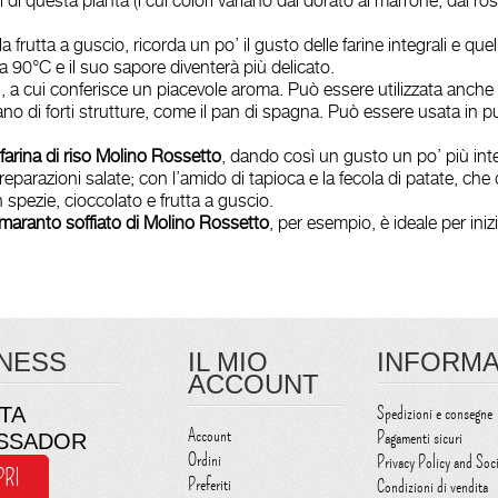
i di questa pianta (i cui colori variano dal dorato al marrone, dal r
lla frutta a guscio, ricorda un po’ il gusto delle farine integrali e qu
a 90°C e il suo sapore diventerà più delicato.
, a cui conferisce un piacevole aroma. Può essere utilizzata anche 
no di forti strutture, come il pan di spagna. Può essere usata in
farina di riso Molino Rossetto
, dando così un gusto un po’ più inte
preparazioni salate; con l’amido di tapioca e la fecola di patate, ch
n spezie, cioccolato e frutta a guscio.
maranto soffiato di Molino Rossetto
, per esempio, è ideale per ini
NESS
IL MIO
INFORMA
ACCOUNT
TA
Spedizioni e consegne
Account
Pagamenti sicuri
SSADOR
Ordini
Privacy Policy and Soc
PRI
Preferiti
Condizioni di vendita