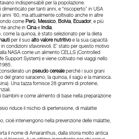
ltavano indispensabili per la popolazione.
i dimenticato per tanti anni, e “riscoperto” in USA
i anni ’60, ma attualmente coltivato anche in altre
mondo come
Perù
,
Messico
,
Bolvia
,
Ecuador
, e più
nte anche in
Cina
e
India
.
 come la quinoa, è stato selezionato per la dieta
nauti
per il suo
alto valore nutritivo
e la sua capacità
 in condizioni sfavorevoli. E’ stato per questo motivo
dalla NASA come un alimento CELLS (Controlled
fe Support System) e viene coltivato nei viaggi nello
 1985.
a considerato un
pseudo cereale
perché i suoi grani
aso del grano saraceno, la quinoa, il sagù e la manioca.
isina). Una tazza fornisce 28 grammi di proteine,
ziali.
 di bambini e come alimento di base nella preparazione
o riduce il rischio di ipertensione, di malattie
po, cioè intervengono nella prevenzione delle malattie,
orta il nome di Amaranthus, dalla storia molto antica