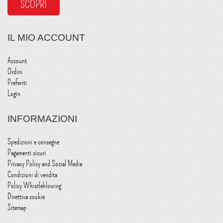
SCOPRI
IL MIO ACCOUNT
Account
Ordini
Preferiti
Login
INFORMAZIONI
Spedizioni e consegne
Pagamenti sicuri
Privacy Policy and Social Media
Condizioni di vendita
Policy Whistleblowing
Direttiva cookie
Sitemap