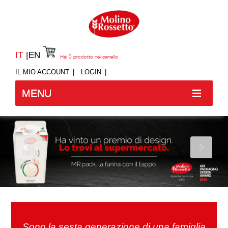
IT
EN
Hai
0
prodotto nel carrello
IL MIO ACCOUNT
LOGIN
MENU
Sono la sesta generazione di una famiglia