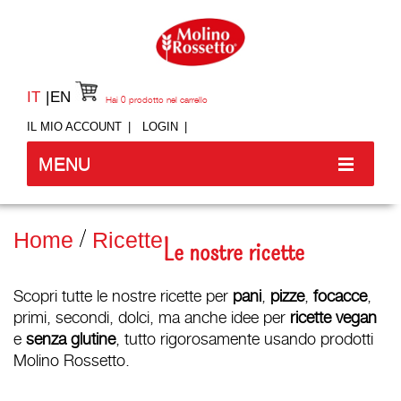
IT
EN
Hai
0
prodotto nel carrello
IL MIO ACCOUNT
LOGIN
MENU
Home
Ricette
Le nostre ricette
Scopri tutte le nostre ricette per
pani
,
pizze
,
focacce
,
primi, secondi, dolci, ma anche idee per
ricette vegan
e
senza glutine
, tutto rigorosamente usando prodotti
Molino Rossetto.