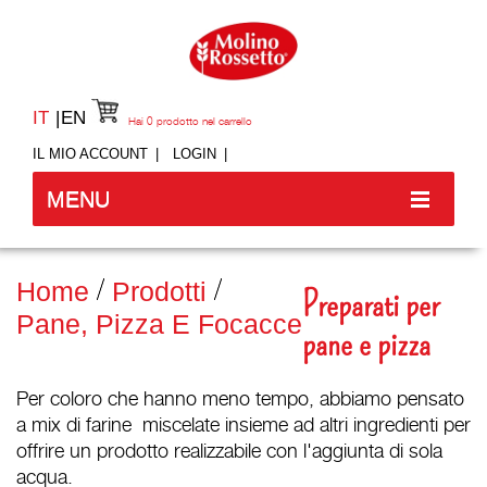
IT
EN
Hai
0
prodotto nel carrello
IL MIO ACCOUNT
LOGIN
MENU
Home
Prodotti
Preparati per
Pane, Pizza E Focacce
pane e pizza
Per coloro che hanno meno tempo, abbiamo pensato
a mix di farine miscelate insieme ad altri ingredienti per
offrire un prodotto realizzabile con l'aggiunta di sola
acqua.