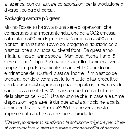
all'azienda, con cui attivare collaborazioni per la produzione di
diverse tipologie di cereali.
Packaging sempre più green
Molino Rossetto ha avviato una serie di operazioni che
comportano una importante
riduzione della CO2 emessa
,
calcolata in
500 mila kg in meno
all’anno
, pari a 500 alberi
piantati.
Innanzitutto, l’avvio del progetto di riduzione della
plastica, che si sviluppa su diversi fronti. Da quest’anno,
infatti, la linea di farine speciali (Manitoba, Avena, Farro, 5
Cereali, Tipo 1, Tipo 2, Senatore Cappelli e Tumminia) verrà
proposta in pack totalmente in carta PEFC, quindi con
eliminazione del 100% di plastica. Inoltre il film plastico dei
preparati per dolci verrà sostituito in tutte le fasi produttive
con la carta-plastica, imballo poliaccoppiato in prevalenza di
carta – ovviamente FSC® - che comporta un abbattimento
della plastica del -70%. Una soluzione che, in base alle ultime
disposizioni legislative, è dunque adatta al riciclo nella carta,
come certificato da Aticelca® 501, e che verrà presto
implementata anche su altre linee di prodotto.
"Da tempo stavamo studiando la soluzione migliore per offrire
al consumatore la stessa qualità e conservabilità di sempre