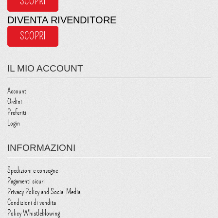
SCOPRI
DIVENTA RIVENDITORE
SCOPRI
IL MIO ACCOUNT
Account
Ordini
Preferiti
Login
INFORMAZIONI
Spedizioni e consegne
Pagamenti sicuri
Privacy Policy and Social Media
Condizioni di vendita
Policy Whistleblowing