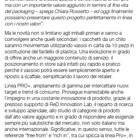
ma con un importante valore aggiunto in termini di fine vita
del packaging – spiega Chiara Rossetto – ed oggi finalmente
possiamo presentare questo progetto perfettamente in linea
con i nostri valori”.
Ma
le novità non si limitano agli imballi primari e vanno a
coinvolgere anche quelli secondari
: i sacchetti da un chilo
saranno movimentati utilizzando
vassoi in carta da 10 pezzi in
sostituzione del fardello di plastica
. Una evoluzione in grado
di offrire anche un
maggiore contenuto di servizio
: il
posizionamento in store sarà infatti più rapido e pratico
perché il vassoio potrà essere semplicemente aperto e
riposto a scaffale, semplificando il lavoro del retailer.
Linea PRO+, ampliamento di gamma per intercettare nuovi
target e trend di consumo.
Prosegue inarrestabile anche
l’impegno in una costante innovazione di prodotto, grazie al
prezioso supporto di ReD Innovation Lab, il reparto di ricerca
e sviluppo aziendale, allo studio di categorie di prodotti
dall’alto valore aggiunto e in grado di rispondere alle esigenze
sempre più salutistiche del mercato, non solo italiano ma
anche internazionale. Significative, in questo senso, tutte le
referenze “free from” e “rich in”, tra cui spicca la linea Pro+, in