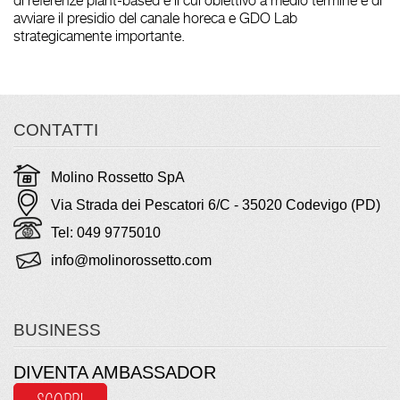
di referenze plant-based
e il cui obiettivo a medio termine è di
avviare il presidio del canale horeca
e
GDO Lab
strategicamente importante.
CONTATTI
Molino Rossetto SpA
Via Strada dei Pescatori 6/C - 35020 Codevigo (PD)
Tel: 049 9775010
info@molinorossetto.com
BUSINESS
DIVENTA AMBASSADOR