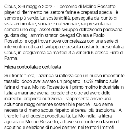
Cibus, 3-6 maggio 2022
- Il percorso di
Molino Rossetto
,
player di riferimento nel settore farine e preparati speciali, è
sempre più verde. La sostenibilità, perseguita dal punto di
vista ambientale, sociale e nutrizionale, rappresenta da
sempre uno degli
asset
dello sviluppo dell’azienda padovana,
guidata dagli
amministratori delegati Chiara e Paolo
Rossetto
, e oggi trova nuova concretezza con una serie di
interventi in ottica di sviluppo e crescita costante presentati a
Cibus
, in programma
da martedì 3 a venerdì 6 presso Fiere di
Parma.
Filiera controllata e certificata
Sul fronte filiera, l’azienda si rafforza con un nuovo importante
tassello: dopo aver avviato un progetto 100% italiano sulle
farine di mais,
Molino Rossetto è il primo molino industriale in
Italia a macinare avena
, cereale che oltre ad avere delle
incredibili proprietà nutrizionali, rappresenta anche una
soluzione maggiormente sostenibile perché il suo seme
necessita di meno acqua rispetto ai cereali più tradizionali. A
tirare le fila di queste progettualità,
La Molinella
, la
filiera
agricola di Molino Rossetto
, attraverso un intenso lavoro di
scouting e selezione di nuovi partner, nei territori limitrofi