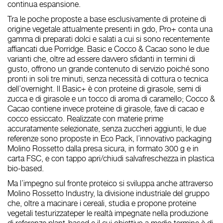
continua espansione.
Tra le poche proposte
a base esclusivamente di proteine di
origine vegetale
attualmente presenti in gdo, Pro+ conta una
gamma di
preparati dolci e salati
a cui si sono
recentemente
affiancati due Porridge
.
Basic e Cocco & Cacao
sono le due
varianti che, oltre ad essere davvero
sfidanti in termini di
gusto
, offrono un
grande contenuto di servizio poiché sono
pronti in soli tre minuti
, senza necessità di cottura o tecnica
dell’
overnight
. Il Basic+ è con proteine di girasole, semi di
zucca e di girasole e un tocco di aroma di caramello; Cocco &
Cacao contiene invece proteine di girasole, fave di cacao e
cocco essiccato. Realizzate con materie prime
accuratamente selezionate,
senza zuccheri aggiunti
, le due
referenze sono proposte in
Eco Pack
, l’innovativo packaging
Molino Rossetto dalla presa sicura,
in formato 300 g e in
carta FSC
, e con
tappo apri/chiudi salvafreschezza in plastica
bio-based
.
Ma l’impegno sul fronte proteico si sviluppa anche attraverso
Molino Rossetto Industry
, la
divisione industriale del gruppo
che, oltre a macinare i cereali, studia e propone
proteine
vegetali testurizzate
per le realtà impegnate nella produzione