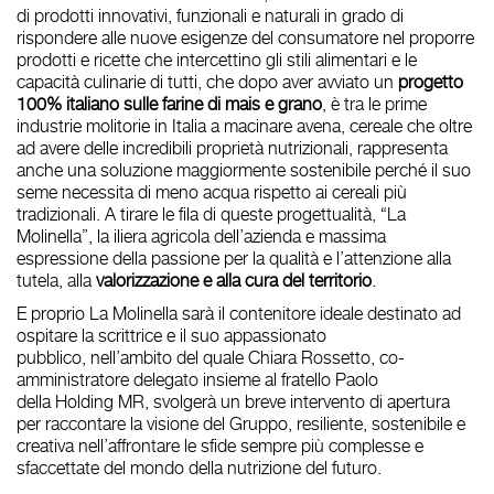
di prodotti innovativi, funzionali e naturali in grado di
rispondere
alle nuove esigenze del consumatore
nel proporre
prodotti e ricette che intercettino gli stili alimentari e le
capacità culinarie di tutti, che
dopo aver avviato un
progetto
100% italiano sulle farine di mais e grano
,
è tra le prime
industrie molitorie in Italia a macinare avena,
cereale che oltre
ad avere delle incredibili proprietà nutrizionali, rappresenta
anche una soluzione maggiormente sostenibile perché il suo
seme necessita di meno acqua rispetto ai cereali più
tradizionali. A tirare le fila di queste progettualità, “
La
Molinella”
, la
iliera agricola dell’azienda e massima
espressione della passione
per la qualità e l’attenzione alla
tutela, alla
valorizzazione e alla cura del territorio
.
E proprio
La Molinella
sarà il contenitore ideale destinato ad
ospitare la scrittrice e il suo appassionato
pubblico, nell’ambito del quale
Chiara Rossetto
, co-
amministratore delegato insieme al fratello Paolo
della
Holding MR
, svolgerà un breve intervento di apertura
per raccontare la visione del Gruppo, resiliente, sostenibile e
creativa nell’affrontare le sfide sempre più complesse e
sfaccettate del mondo della nutrizione del futuro.