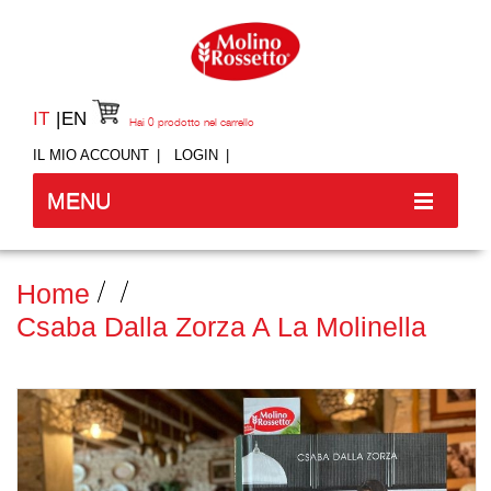
IT
EN
Hai
0
prodotto nel carrello
IL MIO ACCOUNT
LOGIN
MENU
Home
Csaba Dalla Zorza A La Molinella