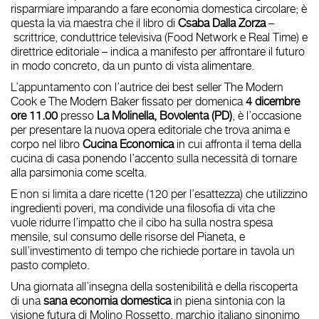
risparmiare imparando a fare economia domestica circolare
; è
questa la via maestra che il libro di
Csaba Dalla Zorza
–
scrittrice, conduttrice televisiva (Food Network e Real Time) e
direttrice editoriale – indica a manifesto per affrontare il futuro
in modo concreto, da un punto di vista alimentare.
L’appuntamento con l’autrice dei best seller
The Modern
Cook
e
The Modern Baker
fissato per
domenica
4 dicembre
ore 11.00
presso
La Molinella
, Bovolenta (PD)
, è l’occasione
per presentare la nuova opera editoriale che trova anima e
corpo nel libro
Cucina Economica
in cui affronta il tema della
cucina di casa ponendo l’accento sulla necessità di tornare
alla parsimonia come scelta.
E non si limita a dare ricette (120 per l’esattezza) che utilizzino
ingredienti poveri, ma condivide una filosofia di vita che
vuole
ridurre l’impatto che il cibo ha sulla nostra spesa
mensile, sul consumo delle risorse del Pianeta, e
sull’investimento di tempo che richiede portare in tavola un
pasto completo.
Una giornata all’insegna della
sostenibilità
e della
riscoperta
di una
sana economia domestica
in piena
sintonia con la
visione futura di
Molino Rossetto
, marchio italiano sinonimo