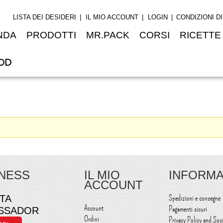
LISTA DEI DESIDERI
IL MIO ACCOUNT
LOGIN
CONDIZIONI D
NDA
PRODOTTI
MR.PACK
CORSI
RICETTE
OD
NESS
IL MIO
INFORMA
ACCOUNT
TA
Spedizioni e consegne
Account
Pagamenti sicuri
SSADOR
Ordini
Privacy Policy and Soc