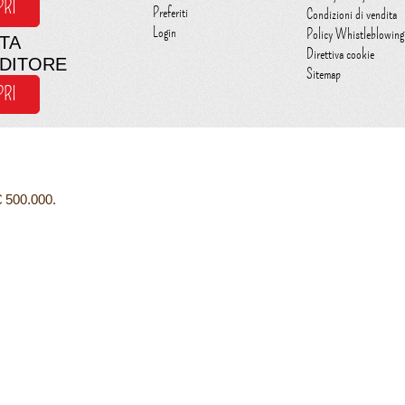
PRI
Preferiti
Condizioni di vendita
Login
Policy Whistleblowing
TA
Direttiva cookie
NDITORE
Sitemap
PRI
€ 500.000.