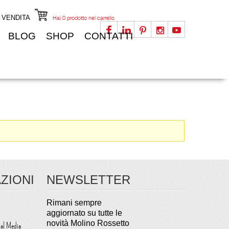
I VENDITA
Hai
0
prodotto nel carrello
BLOG
SHOP
CONTATTI
ZIONI
NEWSLETTER
Rimani sempre
aggiornato su tutte le
novità Molino Rossetto
ial Media