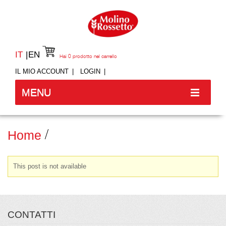
IT
EN
Hai
0
prodotto nel carrello
IL MIO ACCOUNT
LOGIN
MENU
Home
This post is not available
CONTATTI