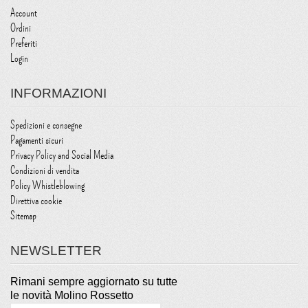
Account
Ordini
Preferiti
Login
INFORMAZIONI
Spedizioni e consegne
Pagamenti sicuri
Privacy Policy and Social Media
Condizioni di vendita
Policy Whistleblowing
Direttiva cookie
Sitemap
NEWSLETTER
Rimani sempre aggiornato su tutte
le novità Molino Rossetto