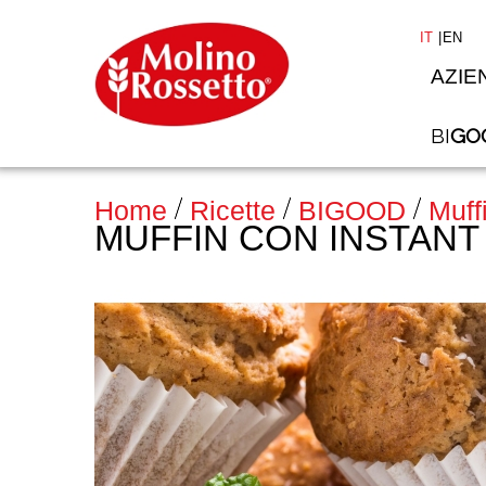
IT
EN
AZIE
BI
GO
Home
Ricette
BIGOOD
Muff
MUFFIN CON INSTANT