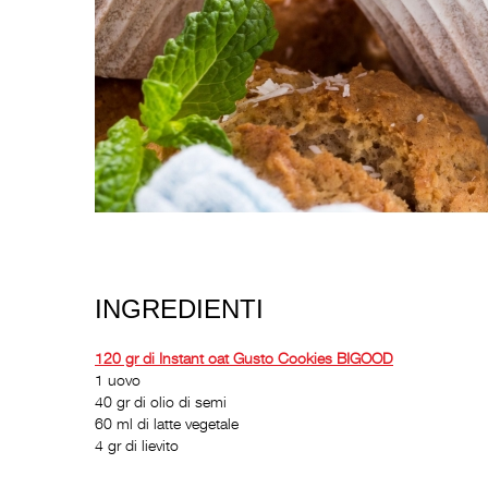
INGREDIENTI
120 gr di Instant oat Gusto Cookies BI
GOOD
1 uovo
40 gr di olio di semi
60 ml di latte vegetale
4 gr di lievito