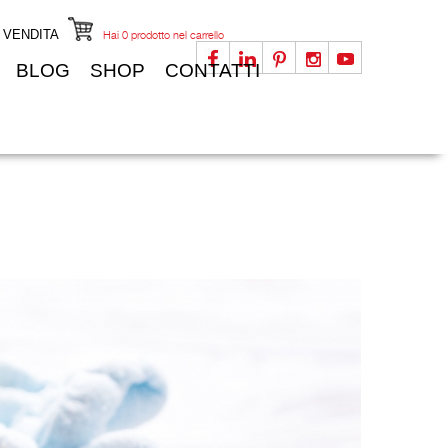
I VENDITA
Hai
0
prodotto nel carrello
BLOG
SHOP
CONTATTI