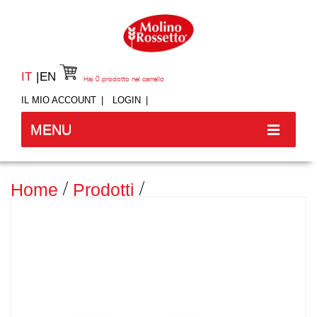
IT
EN
Hai
0
prodotto nel carrello
IL MIO ACCOUNT
LOGIN
MENU
Home
Prodotti
Accessori Ed Elettrodomestici
Idee In Cucina
SPATOLA IN ACRILICO