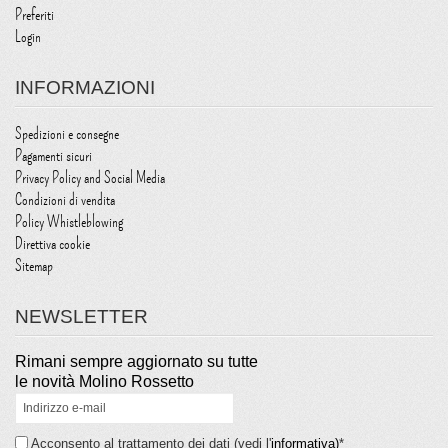
Preferiti
Login
INFORMAZIONI
Spedizioni e consegne
Pagamenti sicuri
Privacy Policy and Social Media
Condizioni di vendita
Policy Whistleblowing
Direttiva cookie
Sitemap
NEWSLETTER
Rimani sempre aggiornato su tutte
le novità Molino Rossetto
Acconsento al trattamento dei dati (vedi l'
informativa)
*