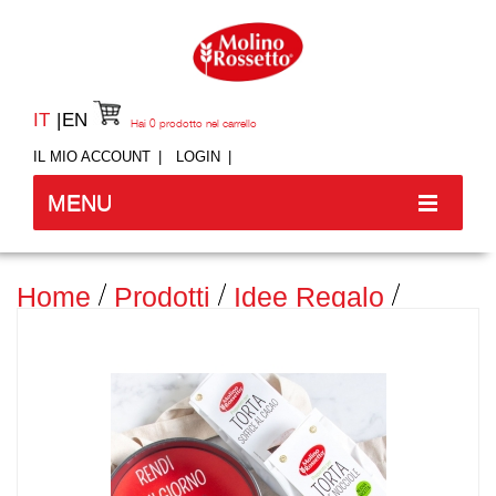
IT
EN
Hai
0
prodotto nel carrello
IL MIO ACCOUNT
LOGIN
MENU
Home
Prodotti
Idee Regalo
BOX "HOME SWEET HOME"