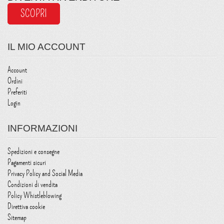
SCOPRI
IL MIO ACCOUNT
Account
Ordini
Preferiti
Login
INFORMAZIONI
Spedizioni e consegne
Pagamenti sicuri
Privacy Policy and Social Media
Condizioni di vendita
Policy Whistleblowing
Direttiva cookie
Sitemap