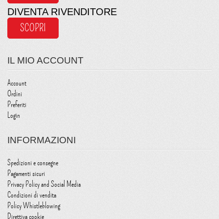
DIVENTA RIVENDITORE
SCOPRI
IL MIO ACCOUNT
Account
Ordini
Preferiti
Login
INFORMAZIONI
Spedizioni e consegne
Pagamenti sicuri
Privacy Policy and Social Media
Condizioni di vendita
Policy Whistleblowing
Direttiva cookie