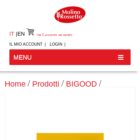
IT
EN
Hai
0
prodotto nel carrello
IL MIO ACCOUNT
LOGIN
MENU
Home
Prodotti
BIGOOD
CARBONARA VEGETALE - 53 GR