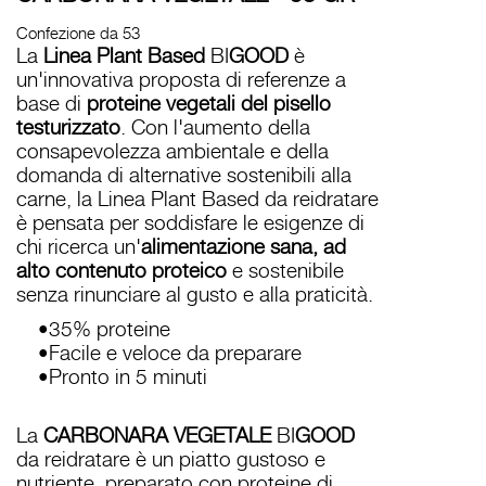
Confezione da 53
La
Linea Plant Based
BI
GOOD
è
un'innovativa proposta di referenze a
base di
proteine vegetali del pisello
testurizzato
. Con l'aumento della
consapevolezza ambientale e della
domanda di alternative sostenibili alla
carne, la Linea Plant Based da reidratare
è pensata per soddisfare le esigenze di
chi ricerca un'
alimentazione sana, ad
alto contenuto proteico
e sostenibile
senza rinunciare al gusto e alla praticità.
•35% proteine
•Facile e veloce da preparare
•Pronto in 5 minuti
La
CARBONARA VEGETALE
BI
GOOD
da reidratare è un piatto gustoso e
nutriente, preparato con proteine di