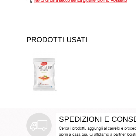
4 g
lievito di birra secco senza glutine
Molino Rossetto
PRODOTTI USATI
SPEDIZIONI E CON
Cerca i prodotti, aggiungili al carrello e proced
giorni a casa tua. Ci affidiamo a partner logistici 