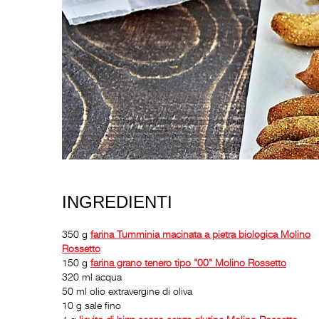
INGREDIENTI
350 g
farina Tumminia macinata a pietra biologica
Molino
Rossetto
150 g
farina grano tenero tipo "00"
Molino Rossetto
320 ml acqua
50 ml olio extravergine di oliva
10 g sale fino