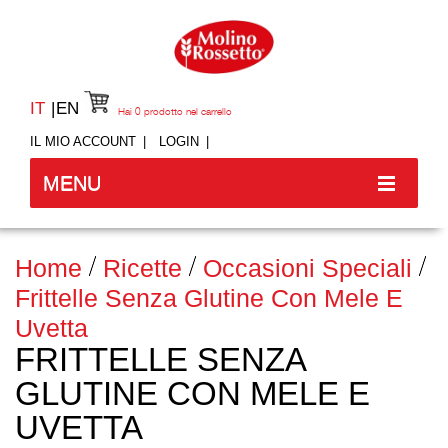
IT
EN
Hai
0
prodotto nel carrello
IL MIO ACCOUNT
LOGIN
MENU
Home
Ricette
Occasioni Speciali
Frittelle Senza Glutine Con Mele E
Uvetta
FRITTELLE SENZA
GLUTINE CON MELE E
UVETTA