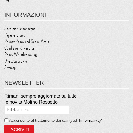
INFORMAZIONI
Spedizioni e consegne
Pagamenti sicuri
Privacy Policy and Social Media
Condizioni di vendita
Policy Whistleblowing
Direttiva cookie
Sitemap
NEWSLETTER
Rimani sempre aggiornato su tutte
le novità Molino Rossetto
Acconsento al trattamento dei dati (vedi l'
informativa)
*