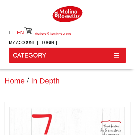
IT
EN
You have
0
item in your cart
MY ACCOUNT
LOGIN
CATEGORY
Home
In Depth