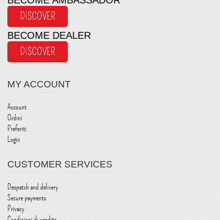
BECOME AMBASSADOR
DISCOVER
BECOME DEALER
DISCOVER
MY ACCOUNT
Account
Ordini
Preferiti
Login
CUSTOMER SERVICES
Despatch and delivery
Secure payments
Privacy
Condizioni di vendita