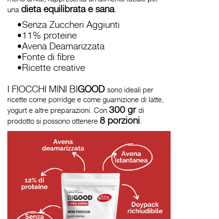
dieta equilibrata e sana
una
.
•Senza Zuccheri Aggiunti
•11% proteine
•Avena Deamarizzata
•
Fonte di fibre
•
Ricette creative
I FIOCCHI MINI
BI
GOOD
sono ideali per
ricette come porridge e come guarnizione di latte,
300 gr
yogurt e altre preparazioni.
Con
di
8 porzioni
prodotto si possono ottenere
.