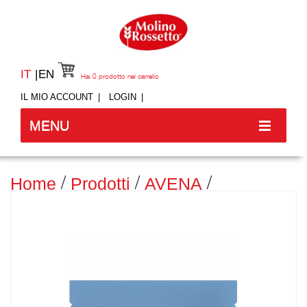
IT
EN
Hai
0
prodotto nel carrello
IL MIO ACCOUNT
LOGIN
MENU
Home
Prodotti
AVENA
PORRIDGE - GUSTO COOKIES -
SENZA GLUTINE -300 GR