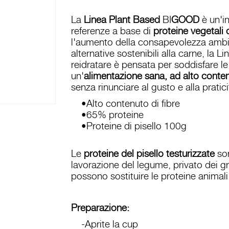
La
Linea Plant Based
BI
GOOD
è un'i
referenze a base di
proteine vegetali d
l'aumento della consapevolezza ambi
alternative sostenibili alla carne, la 
reidratare è pensata per soddisfare le
un'
alimentazione sana, ad alto conte
senza rinunciare al gusto e alla pratici
•Alto contenuto di fibre
•65% proteine
•Proteine di pisello 100g
Le
proteine del pisello testurizzate
son
lavorazione del legume, privato dei gr
possono sostituire le proteine animali 
Preparazione:
-Aprite la cup