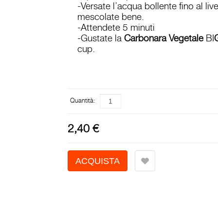
-Versate l’acqua bollente fino al liv
mescolate bene.
-Attendete 5 minuti
-Gustate la
Carbonara Vegetale
BI
cup.
Quantità:
2,40 €
MACINATO VEGETALE DA
REIDRATARE - 100 GR