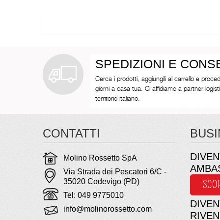
SPEDIZIONI E CON
Cerca i prodotti, aggiungili al carrello e proced
giorni a casa tua. Ci affidiamo a partner logistici 
territorio italiano.
CONTATTI
BUSI
DIVEN
Molino Rossetto SpA
AMBA
Via Strada dei Pescatori 6/C -
35020 Codevigo (PD)
SCO
Tel: 049 9775010
DIVEN
info@molinorossetto.com
RIVE