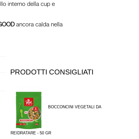
ello interno della cup e
GOOD
ancora calda nella
PRODOTTI CONSIGLIATI
BOCCONCINI VEGETALI DA
REIDRATARE - 50 GR
SENZA GLUTI