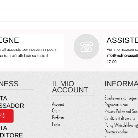
SEGNE
ASSIST
i all’acquisto per riceverli in pochi
Per informazioni s
tra i più affidabili su tutto il
info@molinorosse
17.00
NESS
IL MIO
INFORMA
ACCOUNT
TA
Spedizioni e consegne
Account
Pagamenti sicuri
SSADOR
Ordini
Privacy Policy and Soc
PRI
Preferiti
Condizioni di vendita
Login
Policy Whistleblowing
TA
Direttiva cookie
NDITORE