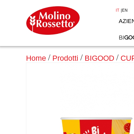
IT
EN
AZIE
BI
GO
Home
Prodotti
BIGOOD
CUP