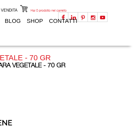
I VENDITA
Hai
0
prodotto nel carrello
BLOG
SHOP
CONTATTI
TALE - 70 GR
RA VEGETALE - 70 GR