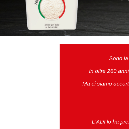
Sono la 
In oltre 260 ann
Ma ci siamo accort
L'ADI lo ha prem