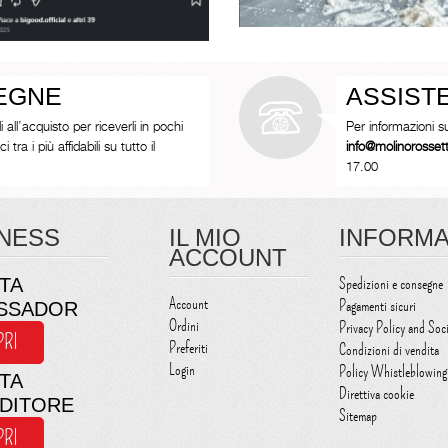
SEGNE
ASSIST
i all’acquisto per riceverli in pochi
Per informazioni s
tra i più affidabili su tutto il
info@molinorosse
17.00
NESS
IL MIO
INFORMA
ACCOUNT
TA
Spedizioni e consegne
Account
Pagamenti sicuri
SSADOR
Ordini
Privacy Policy and Soc
PRI
Preferiti
Condizioni di vendita
Login
Policy Whistleblowing
TA
Direttiva cookie
NDITORE
Sitemap
PRI