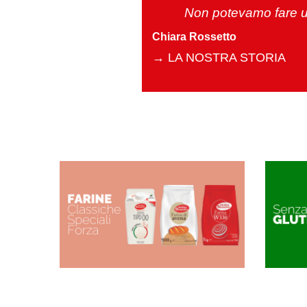
Non potevamo fare un
Chiara Rossetto
→
LA NOSTRA STORIA