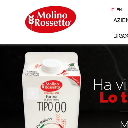
IT
EN
AZIE
BI
GO