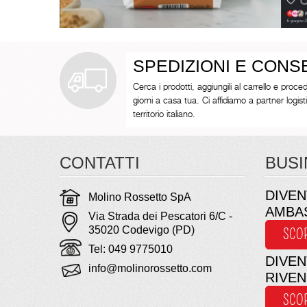
SPEDIZIONI E CON
Cerca i prodotti, aggiungili al carrello e proced
giorni a casa tua. Ci affidiamo a partner logistici 
territorio italiano.
CONTATTI
BUSI
DIVEN
Molino Rossetto SpA
AMBA
Via Strada dei Pescatori 6/C -
35020 Codevigo (PD)
SCO
Tel: 049 9775010
DIVEN
info@molinorossetto.com
RIVE
SCO