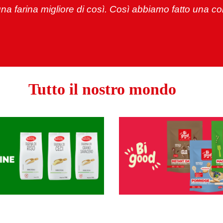
a farina migliore di così. Così abbiamo fatto una co
Tutto il nostro mondo