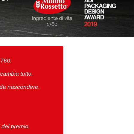
1760.
cambia tutto.
a da nascondere.
a del premio.