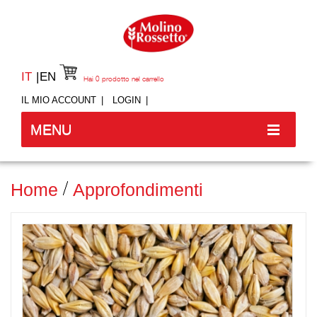
IT
EN
Hai
0
prodotto nel carrello
IL MIO ACCOUNT
LOGIN
MENU
Home
Approfondimenti