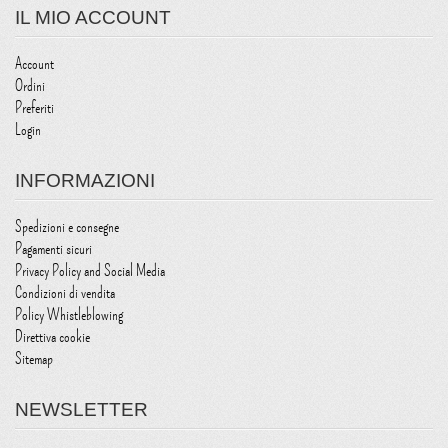
IL MIO ACCOUNT
Account
Ordini
Preferiti
Login
INFORMAZIONI
Spedizioni e consegne
Pagamenti sicuri
Privacy Policy and Social Media
Condizioni di vendita
Policy Whistleblowing
Direttiva cookie
Sitemap
NEWSLETTER