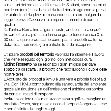
alimentari dei romani, a differenza dei Siciliani, consumatori di
hordeum (orzo) sulla base della tradizionale agronomia greca.
Le abitudini della plebs romana indussero a promulgare la
legge Terenzia Cassia volta a reperire frumento di buona
qualità.
Dall’antica Roma fino ai giorni nostri, anche in Italia si può
trovare oltre alla più usata farina di grano tenero bianca 0, o
00 con la quale produciamo pane, pasta, prodotti da forno,
dolci, ecc., numerosi grani antichi, tutti da riscoprire!
Utilizzare
prodotti del territorio
valorizza l’ambiente e il lavoro
che viene eseguito ogni giorno, con meticolosa cura.
Molino Rossetto
ha selezionato i grani migliori per dare
spazio tra gli scaffali, a prodotti che racchiudono il cuore delle
nostre terre.
L’Acquisto dei prodotti a Km 0 è una vera e propria filosofia di
vita. Con il KM 0 contribuiamo alla salvaguardia dell’ambiente
grazie alla riduzione sia dell’emissione di anidride carbonica
da parte e i mezzi di trasporto.
Inoltre, scegliere un’alimentazione sana significa mangiare un
prodotto fresco, stagionale e ricco di proprietà organolettiche
e non è sfinito da lunghi viaggi.