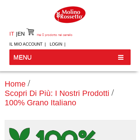
IT
EN
Hai
0
prodotto nel carrello
IL MIO ACCOUNT
LOGIN
MENU
Home
Scopri Di Più: I Nostri Prodotti
100% Grano Italiano