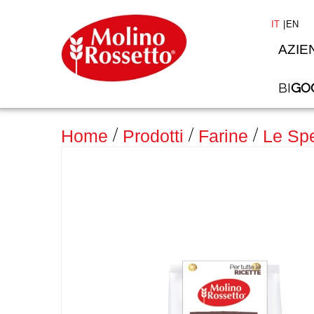
IT
EN
AZIE
BI
GO
>
Home
Prodotti
Farine
Le Spe