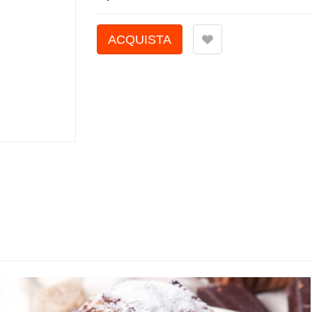
Farina di mandorle - Senza Gl
- 100 G -