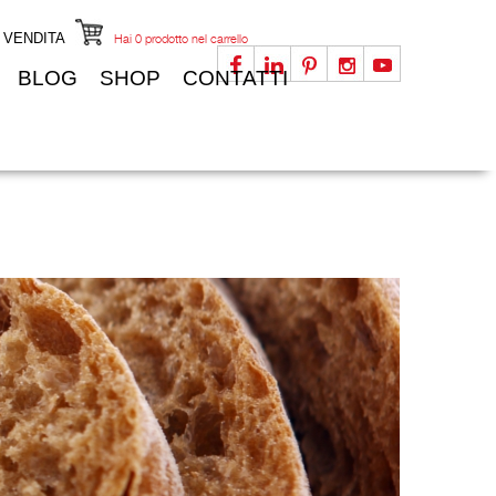
I VENDITA
Hai
0
prodotto nel carrello
BLOG
SHOP
CONTATTI