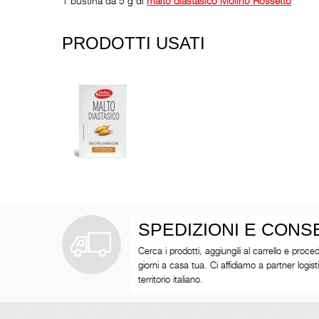
1 bustina da 5 g di
malto diastasico
Molino Rossetto
PRODOTTI USATI
SPEDIZIONI E CON
Cerca i prodotti, aggiungili al carrello e proced
giorni a casa tua. Ci affidiamo a partner logistici 
territorio italiano.