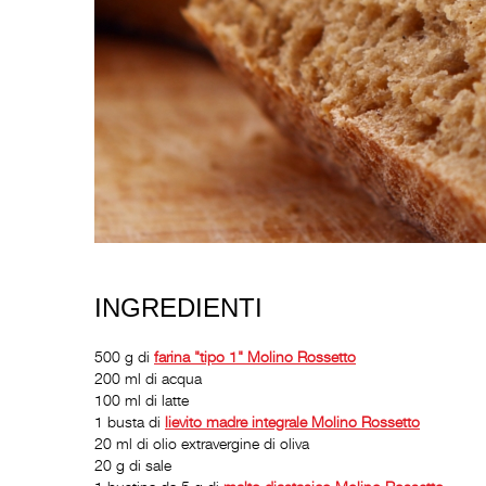
INGREDIENTI
500 g di
farina "tipo 1"
Molino Rossetto
200 ml di acqua
100 ml di latte
1 busta di
lievito madre integrale
Molino Rossetto
20 ml di olio extravergine di oliva
20 g di sale