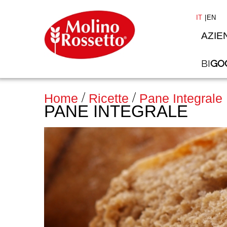
IT
EN
AZIE
BI
GO
Home
Ricette
Pane Integrale
PANE INTEGRALE