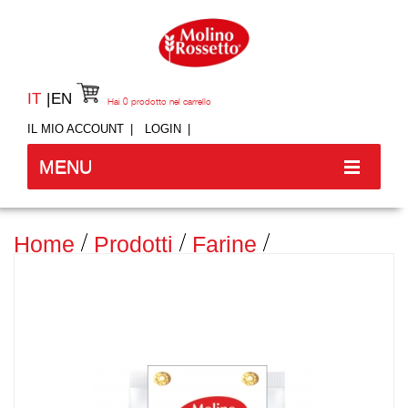
IT
EN
Hai
0
prodotto nel carrello
IL MIO ACCOUNT
LOGIN
MENU
Home
Prodotti
Farine
Senza Glutine
Farina Di Quinoa - Senza Glutine -
200g -