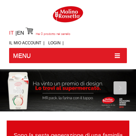
IT
EN
Hai
0
prodotto nel carrello
IL MIO ACCOUNT
LOGIN
MENU
Sono la sesta generazione di una famiglia