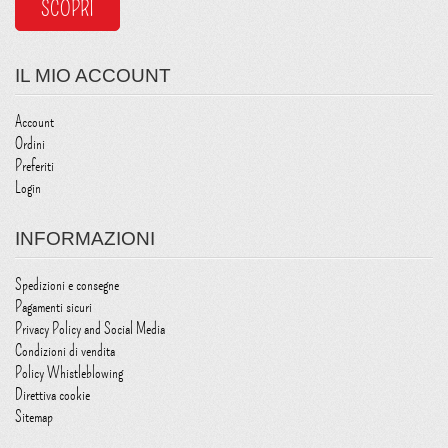
SCOPRI
IL MIO ACCOUNT
Account
Ordini
Preferiti
Login
INFORMAZIONI
Spedizioni e consegne
Pagamenti sicuri
Privacy Policy and Social Media
Condizioni di vendita
Policy Whistleblowing
Direttiva cookie
Sitemap