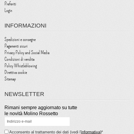
Preferiti
Login
INFORMAZIONI
Spedizioni e consegne
Pagamenti sicuri
Privacy Policy and Social Media
Condizioni di vendita
Policy Whistleblowing
Direttiva cookie
Sitemap
NEWSLETTER
Rimani sempre aggiornato su tutte
le novità Molino Rossetto
Acconsento al trattamento dei dati (vedi l'
informativa)
*