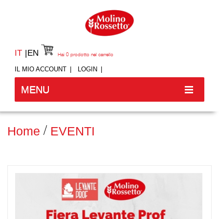
IT
EN
Hai
0
prodotto nel carrello
IL MIO ACCOUNT
LOGIN
MENU
Home
EVENTI