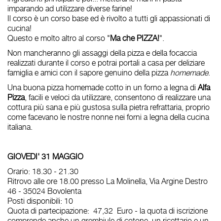
imparando ad utilizzare diverse farine!
Il corso è un corso base ed è rivolto a tutti gli appassionati di
cucina!
Questo e molto altro al corso "
Ma che PIZZA!
".
Non mancheranno gli assaggi della pizza e della focaccia
realizzati durante il corso e potrai portali a casa per deliziare
famiglia e amici con il sapore genuino della pizza
homemade
.
Una buona pizza homemade cotto in un forno a legna di
Alfa
Pizza
, facili e veloci da utilizzare, consentono di realizzare una
cottura più sana e più gustosa sulla pietra refrattaria, proprio
come facevano le nostre nonne nei forni a legna della cucina
italiana.
GIOVEDI' 31 MAGGIO
Orario: 18.30 - 21.30
Ritrovo alle ore 18.00 presso La Molinella, Via Argine Destro
46 - 35024 Bovolenta
Posti disponibili
: 10
Quota di partecipazione
: 47,32 Euro -
la qu
ota di iscrizione
comprende anche un grembiule di cotone, un ricettario e un