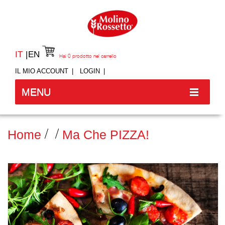
IT
EN
Hai
0
prodotto nel carrello
IL MIO ACCOUNT
LOGIN
MENU
Home
Ma Che PIZZA!