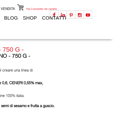
I VENDITA
Hai
0
prodotto nel carrello
BLOG
SHOP
CONTATTI
- 750 G -
O - 750 G -
i creare una linea di
5 e 0,6, CENERI 0,55% max,
gine 100% italia.
e, semi di sesamo e frutta a guscio.