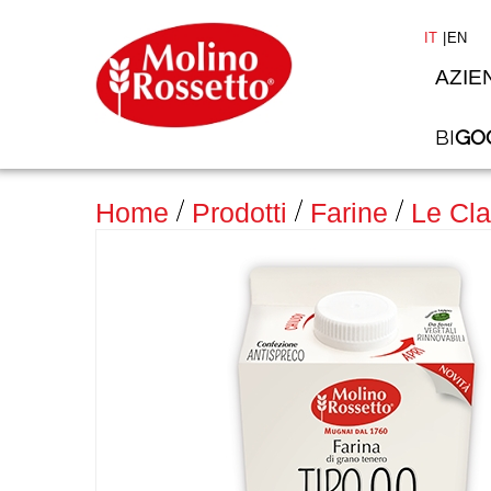
IT
EN
AZIE
BI
GO
>
Home
Prodotti
Farine
Le Cla