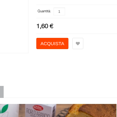
Quantità:
1,60 €
Farina integrale 100% grano it
- 750 G -