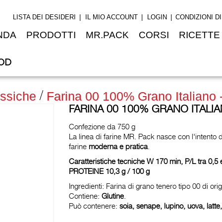
LISTA DEI DESIDERI
IL MIO ACCOUNT
LOGIN
CONDIZIONI D
NDA
PRODOTTI
MR.PACK
CORSI
RICETTE
OD
ssiche
Farina 00 100% Grano Italiano 
FARINA 00 100% GRANO ITALIAN
Confezione da 750 g
La linea di farine MR. Pack nasce con l'intento d
farine
moderna e
pratica
.
Caratteristiche tecniche W 170 min, P/L tra 0,
PROTEINE 10,3 g / 100 g
Ingredienti: Farina di grano tenero tipo 00 di ori
Contiene:
Glutine
.
Può contenere:
soia, senape, lupino, uova, latt