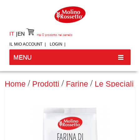
IT
EN
Hai
0
prodotto nel carrello
IL MIO ACCOUNT
LOGIN
MENU
Home
Prodotti
Farine
Le Speciali
Farina Di Grano Arso - 400 G -