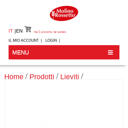
IT
EN
Hai
0
prodotto nel carrello
IL MIO ACCOUNT
LOGIN
MENU
Home
Prodotti
Lieviti
CREMOR TARTARO SENZA
GLUTINE - 3 BUSTE PER 16G CAD
-