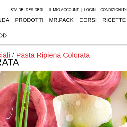
LISTA DEI DESIDERI
IL MIO ACCOUNT
LOGIN
CONDIZIONI D
NDA
PRODOTTI
MR.PACK
CORSI
RICETTE
OD
iali
Pasta Ripiena Colorata
RATA