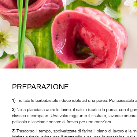
PREPARAZIONE
1)
Frullate le barbabietole riducendole ad una purea. Poi passatela al
2)
Nella planetaria unire le farine, il sale, i tuorli e la purea; con i
elastico e compatto. Una volta raggiunto il risultato, lavorate ancor
pellicola e lasciate riposare al fresco per una mezz’ora.
3)
Trascorso il tempo, spolverizzate di farina il piano di lavoro e la ma
iniziate a tirarla, prima con il mattarello e poi con la macchina, dall