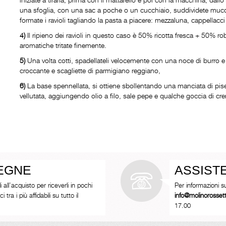
una sfoglia, con una sac a poche o un cucchiaio, suddividete mucchi
formate i ravioli tagliando la pasta a piacere: mezzaluna, cappellacci
4)
Il ripieno dei ravioli in questo caso è 50% ricotta fresca + 50% ro
aromatiche tritate finemente.
5)
Una volta cotti, spadellateli velocemente con una noce di burro e 
croccante e scagliette di parmigiano reggiano,
6)
La base spennellata, si ottiene sbollentando una manciata di piselli
vellutata, aggiungendo olio a filo, sale pepe e qualche goccia di cre
SEGNE
ASSIST
i all’acquisto per riceverli in pochi
Per informazioni s
tra i più affidabili su tutto il
info@molinorosse
17.00