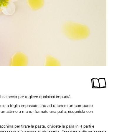
 setaccio per togliere qualsiasi impurità.
l gancio a foglia impastate fino ad ottenere un composto
a un attimo a mano, formate una palla, ricopritela con
cchina per tirare la pasta, dividete la palla in 4 parti e
o spessore più grosso al più sottile. Stendete sulla spianatoia