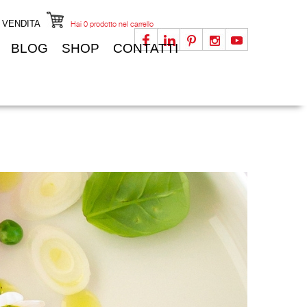
I VENDITA
Hai
0
prodotto nel carrello
BLOG
SHOP
CONTATTI