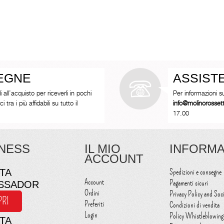
SEGNE
ASSIST
i all’acquisto per riceverli in pochi
Per informazioni s
tra i più affidabili su tutto il
info@molinorosse
17.00
NESS
IL MIO
INFORMA
ACCOUNT
TA
Spedizioni e consegne
Account
Pagamenti sicuri
SSADOR
Ordini
Privacy Policy and Soc
PRI
Preferiti
Condizioni di vendita
Login
Policy Whistleblowing
TA