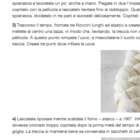
spianatoia e lavoratela un po’ anche a mano. Piegate in due l’impas
copritelo con la pellicola e lasciatelo lievitare fino al raddoppio. Qua
spianatoia, dividetelo in tre parti e lavorateli delicatamente. Copritel
3)
Trascorso il tempo, formate tre filoncini lunghi ed elastici e creat
mettete al centro una tazza, in modo che, lievitando, la treccia non 
pellicola. A questo punto rompete l’uovo, e mescolatene il tuorlo 
treccia. Create tre punti dove infilare le uova.
4)
Lasciatela riposare mentre scaldate il forno – statico – a 190°. Inf
dovesse colorarsi troppo copritela dopo la prima metà del tempo di c
griglia. La treccia si mantiene bene se conservata in sacchetti di car