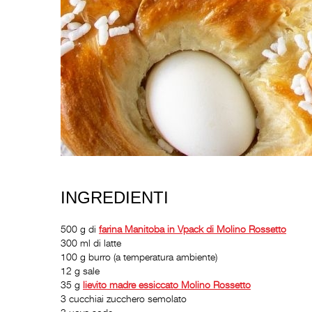
INGREDIENTI
500 g di
farina Manitoba in Vpack di Molino Rossetto
300 ml di latte
100 g burro (a temperatura ambiente)
12 g sale
35 g
lievito madre essiccato Molino Rossetto
3 cucchiai zucchero semolato