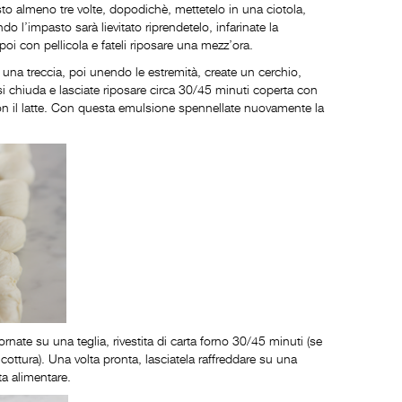
to almeno tre volte, dopodichè, mettetelo in una ciotola,
ndo l’impasto sarà lievitato riprendetelo, infarinate la
i poi con pellicola e fateli riposare una mezz’ora.
e una treccia, poi unendo le estremità, create un cerchio,
si chiuda e lasciate riposare circa 30/45 minuti coperta con
con il latte. Con questa emulsione spennellate nuovamente la
ornate su una teglia, rivestita di carta forno 30/45 minuti (se
ottura). Una volta pronta, lasciatela raffreddare su una
ta alimentare.