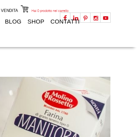
I VENDITA
Hai
0
prodotto nel carrello
BLOG
SHOP
CONTATTI